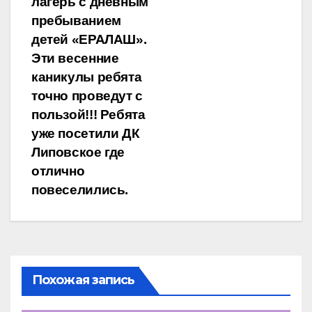
записям
лагерь с дневным
пребыванием
детей «ЕРАЛАШ».
Эти весенние
каникулы ребята
точно проведут с
пользой!!! Ребята
уже посетили ДК
Липовское где
отлично
повеселились.
Похожая запись