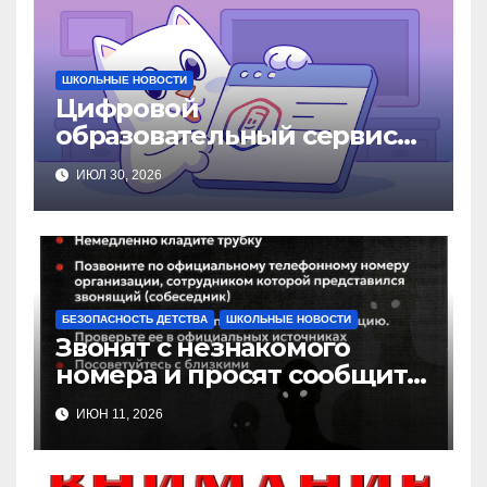
ШКОЛЬНЫЕ НОВОСТИ
Цифровой
образовательный сервис
ТОР «Моя школа»
ИЮЛ 30, 2026
БЕЗОПАСНОСТЬ ДЕТСТВА
ШКОЛЬНЫЕ НОВОСТИ
Звонят с незнакомого
номера и просят сообщить
данные или просят
ИЮН 11, 2026
перевести средства?